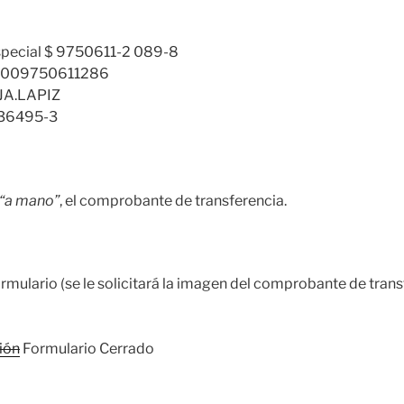
special $ 9750611-2 089-8
0009750611286
JA.LAPIZ
236495-3
“a mano”
, el comprobante de transferencia.
ormulario (se le solicitará la imagen del comprobante de tran
ión
Formulario Cerrado