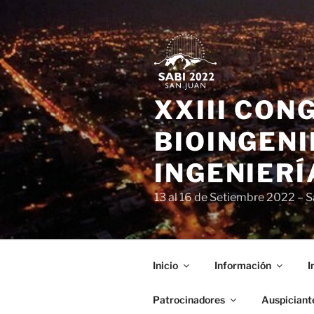
Ir
al
contenido
XXIII CON
BIOINGENI
INGENIERÍ
13 al 16 de Setiembre 2022 – S
Inicio
Información
I
Patrocinadores
Auspiciant