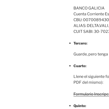
BANCO GALICIA
Cuenta Corriente E
CBU: 007008943
ALIAS: DELTA.VALI
CUIT SABI: 30-70
Tercero:
Guarde, pero tenga
Cuarto:
Llene el siguiente f
PDF del mismo):
Formulario Inscripc
Quinto: