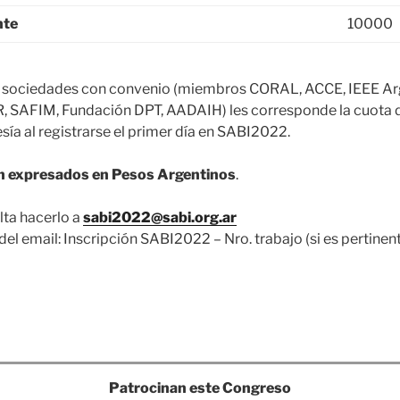
nte
10000
 sociedades con convenio (miembros CORAL, ACCE, IEEE Ar
SAFIM, Fundación DPT, AADAIH) les corresponde la cuota d
ía al registrarse el primer día en SABI2022.
n expresados en Pesos Argentinos
.
lta hacerlo a
sabi2022@sabi.org.ar
l email: Inscripción SABI2022 – Nro. trabajo (si es pertinent
Patrocinan este Congreso