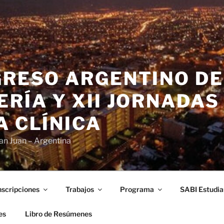
GRESO ARGENTINO DE
ERÍA Y XII JORNADAS
A CLÍNICA
an Juan – Argentina
nscripciones
Trabajos
Programa
SABI Estudia
es
Libro de Resúmenes